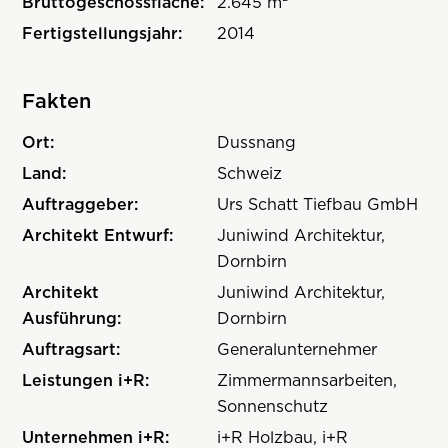
Bruttogeschossfläche:
2.645 m²
Fertigstellungsjahr:
2014
Fakten
Ort:
Dussnang
Land:
Schweiz
Auftraggeber:
Urs Schatt Tiefbau GmbH
Architekt Entwurf:
Juniwind Architektur,
Dornbirn
Architekt
Juniwind Architektur,
Ausführung:
Dornbirn
Auftragsart:
Generalunternehmer
Leistungen i+R:
Zimmermannsarbeiten,
Sonnenschutz
Unternehmen i+R:
i+R Holzbau, i+R