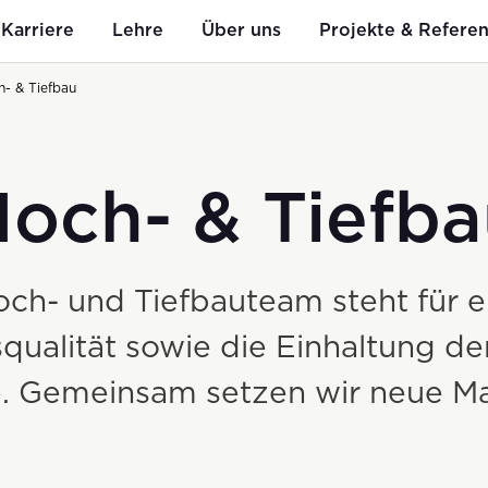
Karriere
Lehre
Über uns
Projekte & Refere
- & Tiefbau
och- & Tiefb
Mitarbeit
n
Bauen
i+R als Arbeitgeber
Geschichte
g auf ku
ch- und Tiefbauteam steht für 
Hoch- & Tiefbau
qualität sowie die Einhaltung de
Spezialtiefbau
. Gemeinsam setzen wir neue M
Kleinbaustellen