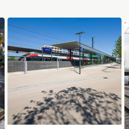
Erdarbeiten & Baulogistik
Beton
Erdwärme- & Brunnenbohrungen