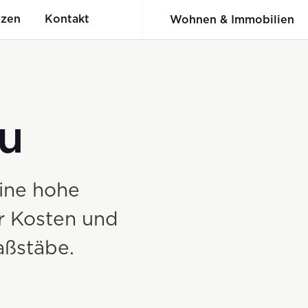
nzen
Kontakt
Wohnen & Immobilien
au
er:innenbewertun
nunu
Holzbau
Werkschau
du und wi+R
eine hohe
Fachwerkbinder System BSB
r Kosten und
Elementbau
aßstäbe.
Ingenieur-Holzbau