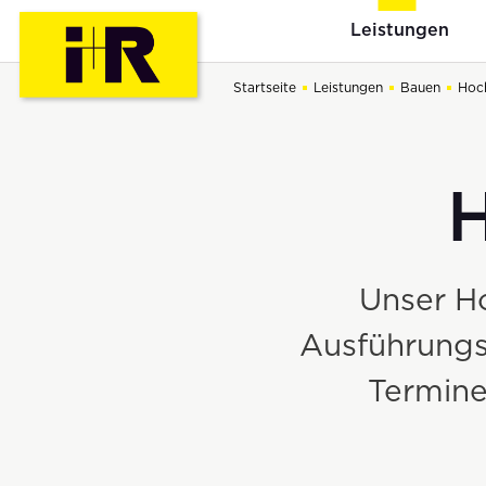
Leistungen
Startseite
Leistungen
Bauen
Hoch
H
Total- und Generalunternehmen
Offene Stellen
Aktuelles
Bewerbungsablauf
Unternehme
Unser Ho
Industriebau
Ausführungs
Gewerbebau
Termine
Hotelbau