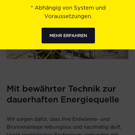
* Abhängig von System und
Voraussetzungen.
MEHR ERFAHREN
Mit bewährter Technik zur
dauerhaften Energiequelle
Wir sorgen dafür, dass Ihre Erdwärme- und
Brunnenanlage reibungslos und nachhaltig läuft.
Unser geologisches Fachwissen verbunden mit