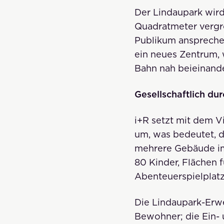
Der Lindaupark wird
Quadratmeter vergrö
Publikum ansprechen
ein neues Zentrum, 
Bahn nah beieinande
Gesellschaftlich du
i+R setzt mit dem V
um, was bedeutet, d
mehrere Gebäude im Q
80 Kinder, Flächen
Abenteuerspielplat
Die Lindaupark-Erwe
Bewohner; die Ein-