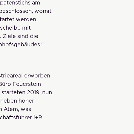
Spatenstichs am
 beschlossen, womit
tartet werden
hscheibe mit
Ziele sind die
hnhofsgebäudes.“
trieareal erworben
Büro Feuerstein
starteten 2019, nun
t neben hoher
en Atem, was
chäftsführer i+R