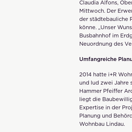
Claudia Alfons, Obe
Mittwoch. Der Erwer
der städtebauliche 
könne. „Unser Wunsc
Busbahnhof im Erdge
Neuordnung des Ver
Umfangreiche Plan
2014 hatte i+R Woh
und lud zwei Jahre
Hammer Pfeiffer Arc
liegt die Baubewill
Expertise in der Pr
Planung und Behörden
Wohnbau Lindau.