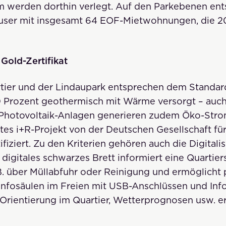
 werden dorthin verlegt. Auf den Parkebenen ent
user mit insgesamt 64 EOF-Mietwohnungen, die 2
Gold-Zertifikat
rtier und der Lindaupark entsprechen dem Standar
0 Prozent geothermisch mit Wärme versorgt – auch
 Photovoltaik-Anlagen generieren zudem Öko-Strom
stes i+R-Projekt von der Deutschen Gesellschaft fü
fiziert. Zu den Kriterien gehören auch die Digitali
digitales schwarzes Brett informiert eine Quartie
. über Müllabfuhr oder Reinigung und ermöglicht 
 Infosäulen im Freien mit USB-Anschlüssen und Inf
Orientierung im Quartier, Wetterprognosen usw. e