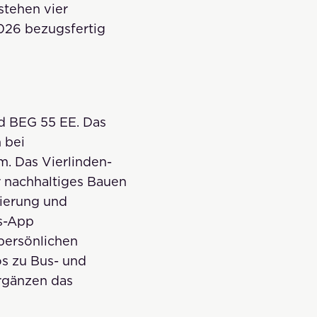
stehen vier
026 bezugsfertig
d BEG 55 EE. Das
 bei
. Das Vierlinden-
r nachhaltiges Bauen
sierung und
rs-App
persönlichen
os zu Bus- und
rgänzen das