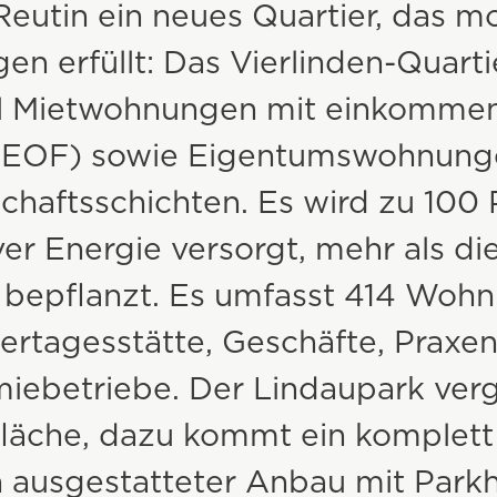
Reutin ein neues Quartier, das m
Erdarbeiten & Baulogistik
n erfüllt: Das Vierlinden-Quarti
Beton
el Mietwohnungen mit einkommens
(EOF) sowie Eigentumswohnung
Erdwärme- & Brunnenbohrungen
schaftsschichten. Es wird zu 100
er Energie versorgt, mehr als di
d bepflanzt. Es umfasst 414 Wohn
ertagesstätte, Geschäfte, Praxe
iebetriebe. Der Lindaupark verg
fläche, dazu kommt ein komplett
ausgestatteter Anbau mit Parkh