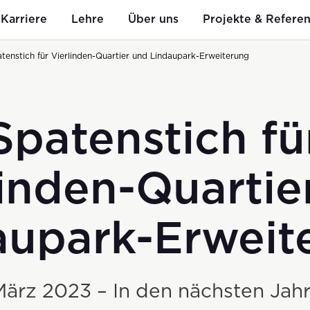
Karriere
Lehre
Über uns
Projekte & Refere
tenstich für Vierlinden-Quartier und Lindaupark-Erweiterung
Spatenstich fü
Mitarbeit
n
Bauen
i+R als Arbeitgeber
Geschichte
g auf ku
linden-Quartie
Hoch- & Tiefbau
aupark-Erweit
Spezialtiefbau
Kleinbaustellen
März 2023 – In den nächsten Jah