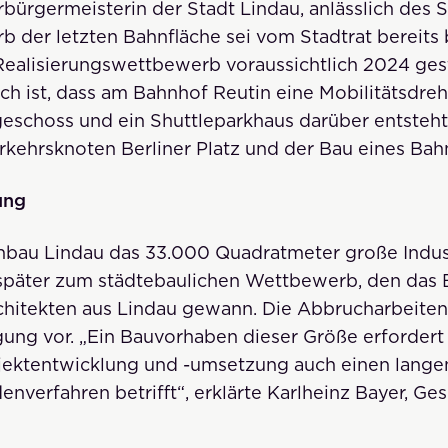
rbürgermeisterin der Stadt Lindau, anlässlich des 
b der letzten Bahnfläche sei vom Stadtrat bereits
Realisierungswettbewerb voraussichtlich 2024 ges
h ist, dass am Bahnhof Reutin eine Mobilitätsdre
schoss und ein Shuttleparkhaus darüber entsteht. 
kehrsknoten Berliner Platz und der Bau eines Ba
ung
nbau Lindau das 33.000 Quadratmeter große Indus
 später zum städtebaulichen Wettbewerb, den das 
hitekten aus Lindau gewann. Die Abbrucharbeiten 
igung vor. „Ein Bauvorhaben dieser Größe erforder
ojektentwicklung und -umsetzung auch einen lang
verfahren betrifft“, erklärte Karlheinz Bayer, Ges