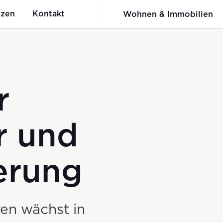
nzen
Kontakt
Wohnen & Immobilien
r
er:innenbewertun
nunu
Holzbau
Werkschau
du und wi+R
r und
Fachwerkbinder System BSB
erung
Elementbau
Ingenieur-Holzbau
ren wächst in