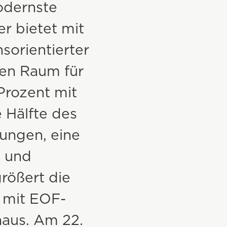
odernste
Gewerbe- und Industriebau
er bietet mit
Wohnungsbau
orientierter
en Raum für
Kommunalbau
 Prozent mit
Sonderbau
e Hälfte des
ungen, eine
n und
rößert die
 mit EOF-
aus. Am 22.