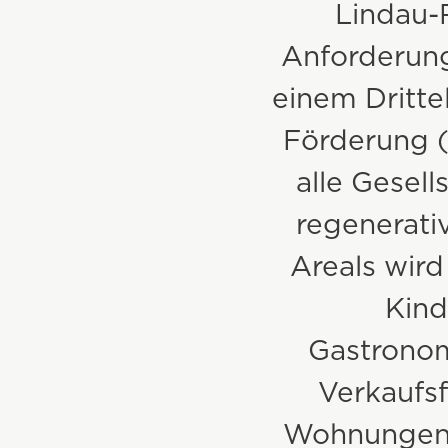
Lindau-
Bestandsbau
Anforderunge
Kommunalbau
einem Dritt
Förderung 
Wohnbau
alle Gesell
Projekte & Referenzen
regenerativ
Areals wir
Kind
Gastronom
Verkaufs
Wohnungen 