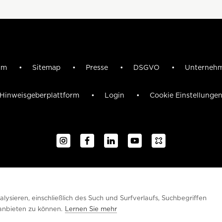
sum
Sitemap
Presse
DSGVO
Unterneh
Hinweisgeberplattform
Login
Cookie Einstellunge
ysieren, einschließlich des Such und Surfverlaufs, Suchbegriffen
anbieten zu können.
Lernen Sie mehr
© 2026 i+R Gruppe