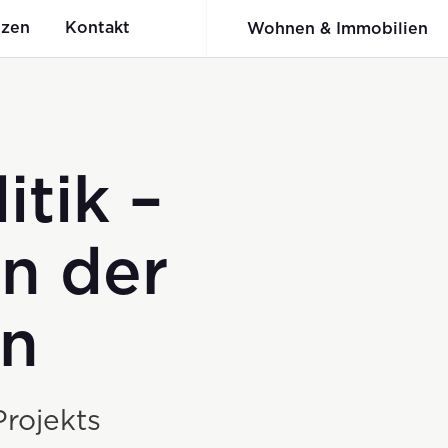
nzen
Kontakt
Wohnen & Immobilien
itik –
er:innenbewertun
nunu
Holzbau
Werkschau
du und wi+R
n der
Fachwerkbinder System BSB
on
Elementbau
Ingenieur-Holzbau
Projekts