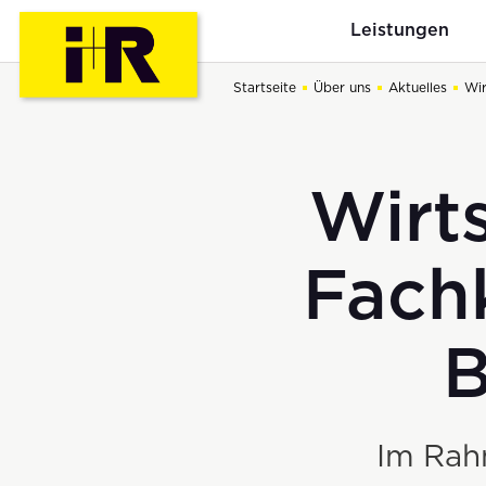
Leistungen
Startseite
Über uns
Aktuelles
Wir
Wirts
Total- und Generalunternehmen
Offene Stellen
Aktuelles
Bewerbungsablauf
Unternehme
Fach
Industriebau
B
Gewerbebau
Hotelbau
Im Ra