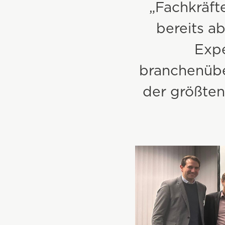
„Fachkräft
Bestandsbau
bereits ab
Kommunalbau
Exp
branchenübe
Wohnbau
der größten
Projekte & Referenzen