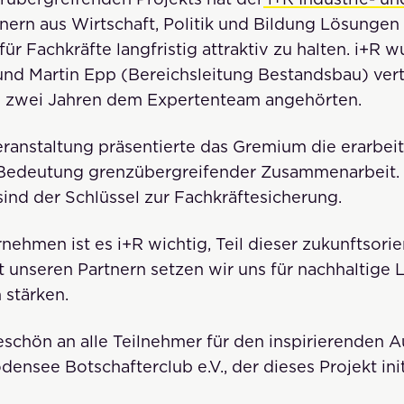
ern aus Wirtschaft, Politik und Bildung Lösungen 
r Fachkräfte langfristig attraktiv zu halten. i+R 
nd Martin Epp (Bereichsleitung Bestandsbau) vert
n zwei Jahren dem Expertenteam angehörten.
ranstaltung präsentierte das Gremium die erarbei
 Bedeutung grenzübergreifender Zusammenarbeit. 
sind der Schlüssel zur Fachkräftesicherung.
nehmen ist es i+R wichtig, Teil dieser zukunftsorien
 unseren Partnern setzen wir uns für nachhaltige 
 stärken.
eschön an alle Teilnehmer für den inspirierenden 
ensee Botschafterclub e.V., der dieses Projekt init