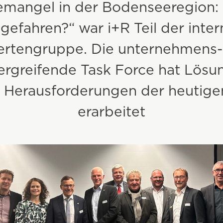
emangel in der Bodenseeregion: 
Erdarbeiten & Baulogistik
gefahren?“ war i+R Teil der inte
Beton
ertengruppe. Die unternehmens-
rgreifende Task Force hat Lösun
Erdwärme- & Brunnenbohrungen
 Herausforderungen der heutige
erarbeitet