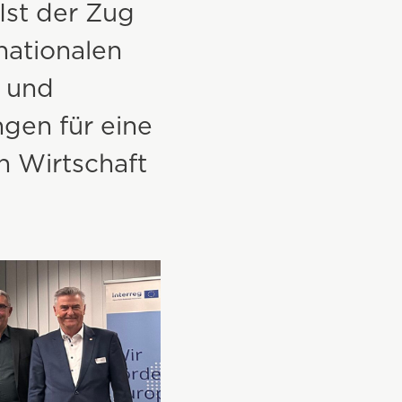
Ist der Zug
Gewerbe- und Industriebau
rnationalen
Wohnungsbau
 und
gen für eine
Kommunalbau
n Wirtschaft
Sonderbau