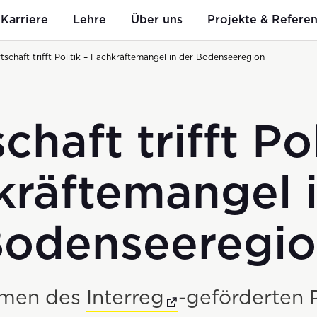
Karriere
Lehre
Über uns
Projekte & Refere
tschaft trifft Politik – Fachkräftemangel in der Bodenseeregion
chaft trifft Pol
Mitarbeit
n
Bauen
i+R als Arbeitgeber
Geschichte
g auf ku
kräftemangel i
Hoch- & Tiefbau
odenseeregi
Spezialtiefbau
Kleinbaustellen
hmen des
Interreg
-geförderten 