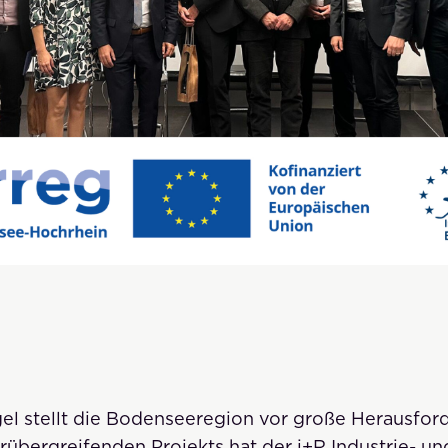
l stellt die Bodenseeregion vor große Herausfor
übergreifenden Projekts hat der
i+R Industrie- u