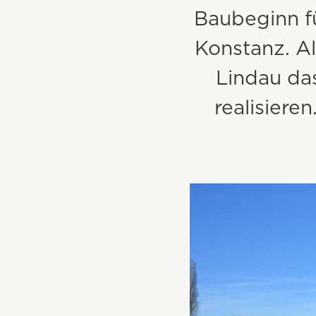
Baubeginn f
Bestandsbau
Konstanz. A
Kommunalbau
Lindau das
Wohnbau
realisiere
Projekte & Referenzen