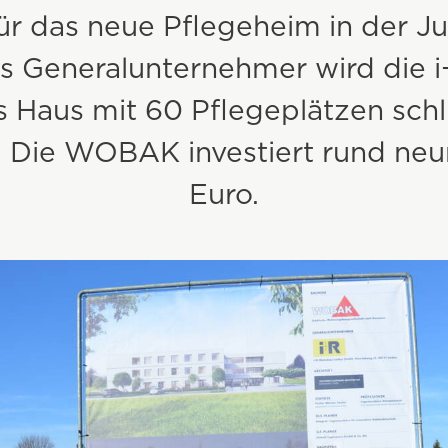
ür das neue Pflegeheim in der Ju
Erdarbeiten & Baulogistik
ls Generalunternehmer wird die
Beton
 Haus mit 60 Pflegeplätzen schl
Erdwärme- & Brunnenbohrungen
n. Die WOBAK investiert rund neu
Euro.