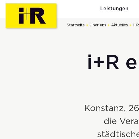
Leistungen
Startseite
Über uns
Aktuelles
i+R
i+R e
Total- und Generalunternehmen
Offene Stellen
Aktuelles
Bewerbungsablauf
Unternehme
Industriebau
Konstanz, 26
Gewerbebau
die Ver
Hotelbau
städtisc