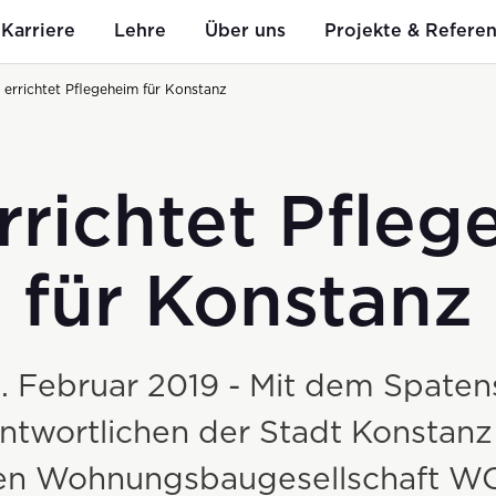
Karriere
Lehre
Über uns
Projekte & Refere
 errichtet Pflegeheim für Konstanz
rrichtet Pfle
Mitarbeit
n
Bauen
i+R als Arbeitgeber
Geschichte
g auf ku
für Konstanz
Hoch- & Tiefbau
. Februar 2019 - Mit dem Spatens
Spezialtiefbau
antwortlichen der Stadt Konstanz
Kleinbaustellen
hen Wohnungsbaugesellschaft 