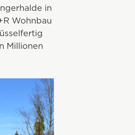
ngerhalde in
Gewerbe- und Industriebau
 i+R Wohnbau
Wohnungsbau
üsselfertig
Kommunalbau
n Millionen
Sonderbau